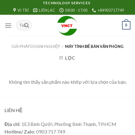
Skip
TECHNOLOGY SERVICES
VỊ TRÍ
LIÊN LẠC
08:00 - 17:00
+84903717749
to
content
0
GIẢI PHÁP DOANH NGHIỆP
/
MÁY TÍNH ĐỂ BÀN VĂN PHÒNG
LỌC
Không tìm thấy sản phẩm nào khớp với lựa chọn của bạn.
LIÊN HỆ
Địa chỉ
: 1E3 Bình Qưới, Phường Bình Thạnh, TP.HCM
Hotline/ Zalo:
0903 717 749