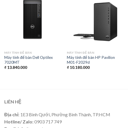
MÁY TÍNH ĐỂ BÀN
MÁY TÍNH ĐỂ BÀN
Máy tính để bàn Dell Optilex
Máy tính để bàn HP Pavilion
7020MT
M01-F2029d
₫
13.840.000
₫
10.180.000
LIÊN HỆ
Địa chỉ
: 1E3 Bình Qưới, Phường Bình Thạnh, TP.HCM
Hotline/ Zalo:
0903 717 749