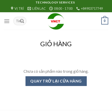
Skip
TECHNOLOGY SERVICES
VỊ TRÍ
LIÊN LẠC
08:00 - 17:00
+84903717749
to
content
0
GIỎ HÀNG
Chưa có sản phẩm nào trong giỏ hàng.
QUAY TRỞ LẠI CỬA HÀNG