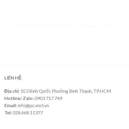
Danh sách nhà cung cấp kính áp tròng và nước ngâm lens, nhỏ mắt
Sưu tầm góc chia sẻ
về
nấu ăn cho gia đình
LIÊN HỆ
Địa chỉ
: 1E3 Bình Qưới, Phường Bình Thạnh, TP.HCM
Hotline/ Zalo:
0903 717 749
Email:
info@pc.vnct.vn
Tel:
028.668 11377