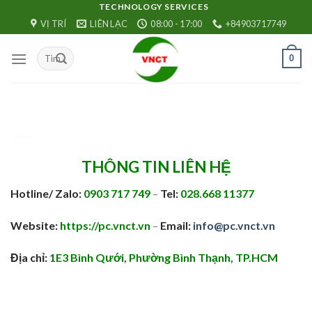
Skip
TECHNOLOGY SERVICES
VỊ TRÍ
LIÊN LẠC
08:00 - 17:00
+84903717749
to
content
0
contact lens
THÔNG TIN LIÊN HỆ
Hotline/ Zalo:
0903 717 749
–
Tel:
028.668 11377
Website:
https://pc.vnct.vn
–
Email:
info@pc.vnct.vn
Địa chỉ:
1E3 Bình Qưới, Phường Bình Thạnh, TP.HCM