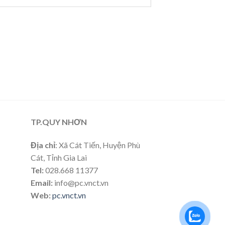
TP.QUY NHƠN
Địa chỉ
: Xã Cát Tiến, Huyện Phù
Cát, Tỉnh Gia Lai
Tel:
028.668 11377
Email:
info@pc.vnct.vn
Web:
pc.vnct.vn