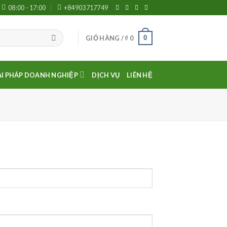
08:00 - 17:00
+84903717749
0
GIỎ HÀNG /
₫
0
ẢI PHÁP DOANH NGHIỆP
DỊCH VỤ
LIÊN HỆ