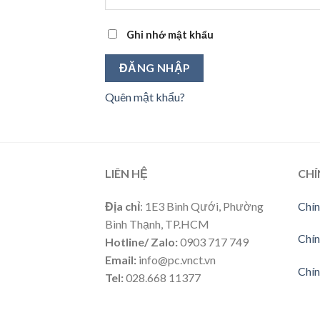
Ghi nhớ mật khẩu
ĐĂNG NHẬP
Quên mật khẩu?
LIÊN HỆ
CHÍ
Địa chỉ
: 1E3 Bình Qưới, Phường
Chín
Bình Thạnh, TP.HCM
Chín
Hotline/ Zalo:
0903 717 749
Email:
info@pc.vnct.vn
Chín
Tel:
028.668 11377