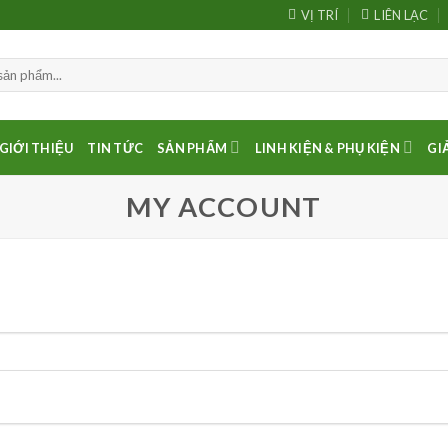
VỊ TRÍ
LIÊN LẠC
GIỚI THIỆU
TIN TỨC
SẢN PHẨM
LINH KIỆN & PHỤ KIỆN
GI
MY ACCOUNT